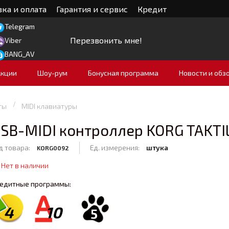
ка и оплата
Гарантия и сервис
Кредит
Telegram
Перезвонить мне!
Viber
BANG_AV
Акции
Шоу-рум
Бонусная программа
Новости и обз
ты
MIDI клавиатуры
SB-MIDI контроллер KORG TAKTI
д товара:
Ед. измерения:
штука
KORG0092
Нет в наличии
едитные программы:
4
10
5