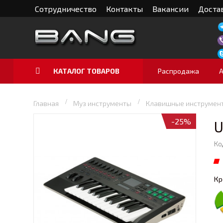
Сотрудничество
Контакты
Вакансии
Достав
КАТАЛОГ ТОВАРОВ
Распродажа
Главная
Муз инструменты
Клавишные инструмен
-25%
U
Ко
Кр