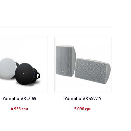
Yamaha VXC4W
Yamaha VXS5W Y
4 956
грн
5 096
грн