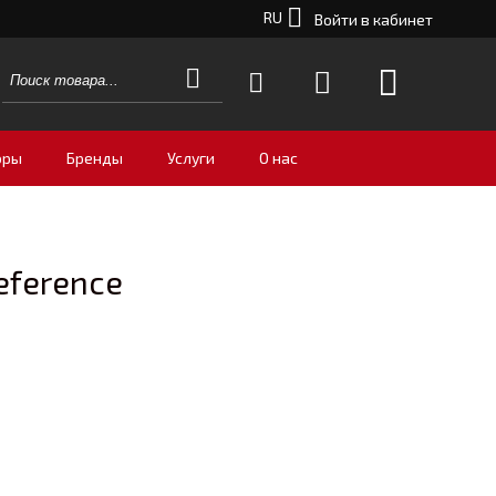
RU
Войти в кабинет
оры
Бренды
Услуги
О нас
eference