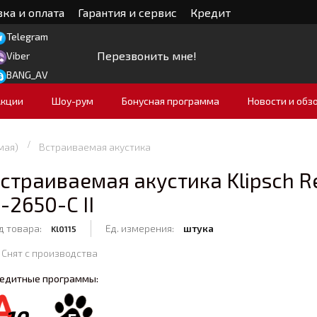
ка и оплата
Гарантия и сервис
Кредит
Telegram
Перезвонить мне!
Viber
BANG_AV
Акции
Шоу-рум
Бонусная программа
Новости и обз
мая)
Встраиваемая акустика
страиваемая акустика Klipsch R
-2650-C II
д товара:
Ед. измерения:
штука
Kl0115
Снят с производства
едитные программы: