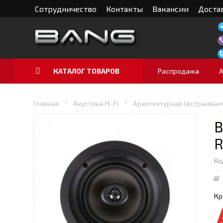
Сотрудничество
Контакты
Вакансии
Достав
КАТАЛОГ ТОВАРОВ
Распродажа
Главная
Акустика Hi-Fi
Архитектурная (встраивае
В
R
Ко
Кр