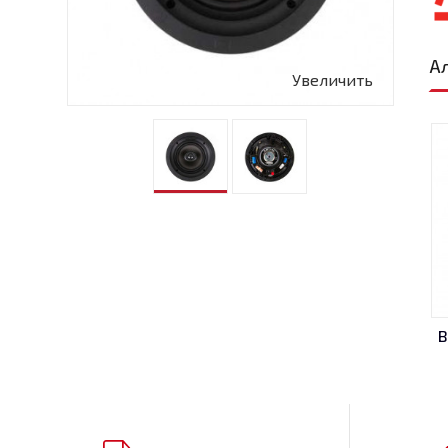
А
Увеличить
В