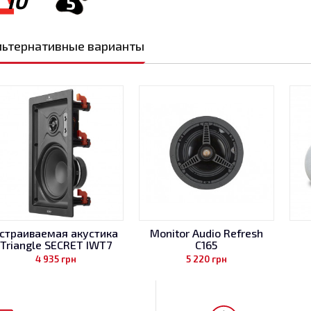
10
5
льтернативные варианты
страиваемая акустика
Monitor Audio Refresh
Triangle SECRET IWT7
C165
4 935
грн
5 220
грн