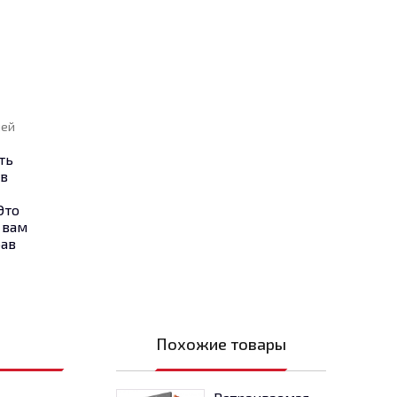
ней
ть
 в
Это
 вам
рав
Похожие товары