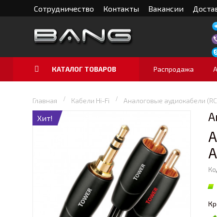
Сотрудничество
Контакты
Вакансии
Достав
КАТАЛОГ ТОВАРОВ
Распродажа
Главная
Кабели Hi-Fi
Аналоговые аудиокабели (RCA
А
Хит!
А
A
Ко
Кр