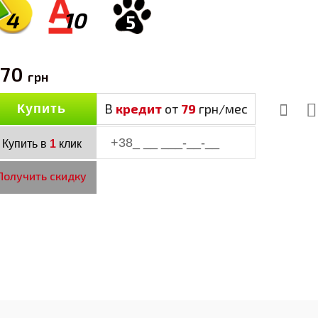
4
10
5
870
грн
В
кредит
от
79
грн/мес
Купить
Купить в
1
клик
Получить скидку