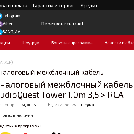
ка и оплата
Гарантия и сервис
Кредит
Telegram
Перезвонить мне!
Viber
BANG_AV
Акции
Шоу-рум
Бонусная программа
Новости и обз
, XLR)
налоговый межблочный кабель
налоговый межблочный кабель
udioQuest Tower 1.0m 3,5 > RCA
д товара:
Ед. измерения:
штука
AQ0005
Товар в наличии
едитные программы: